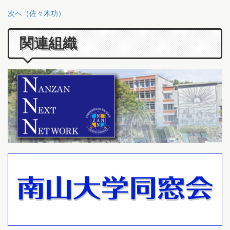
次へ（佐々木功）
関連組織