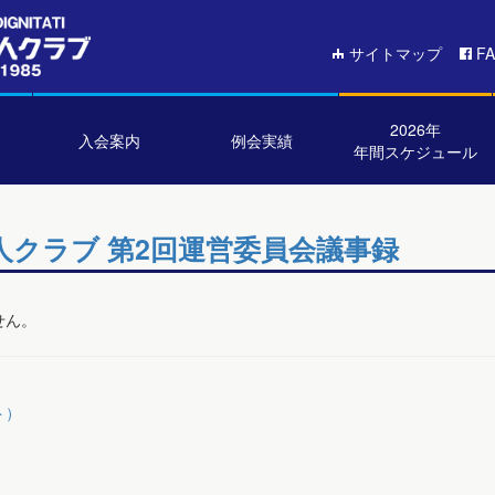
サイトマップ
F
2026年
入会案内
例会実績
年間スケジュール
済人クラブ 第2回運営委員会議事録
せん。
ト）