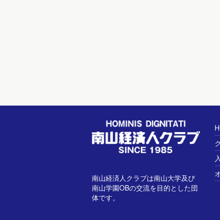
H
南山経済人クラブは南山大学及び
南山学園OBの交流を目的とした団
体です。