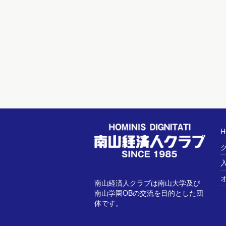
H
南山経済人クラブは南山大学及び
南山学園OBの交流を目的とした団
体です。