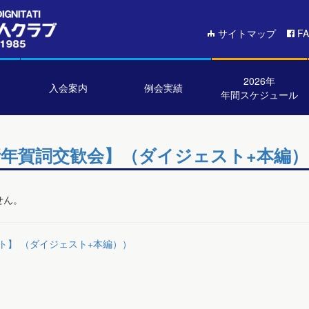
サイトマップ
F
2026年
入会案内
例会実績
年間スケジュール
【新年賀詞交歓会】（ダイジェスト+本編）
せん。
ト】 （ダイジェスト+本編））