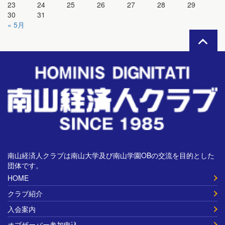
23
24
25
26
27
28
29
30
31
« 5月
南山経済人クラブは南山大学及び南山学園OBの交流を目的とした
団体です。
HOME
クラブ紹介
入会案内
オブザーバー参加申込