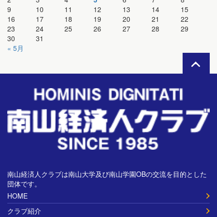
9
10
11
12
13
14
15
16
17
18
19
20
21
22
23
24
25
26
27
28
29
30
31
« 5月
南山経済人クラブは南山大学及び南山学園OBの交流を目的とした
団体です。
HOME
クラブ紹介