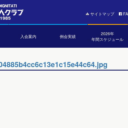
サイトマップ
F
2026年
入会案内
例会実績
年間スケジュール
04885b4cc6c13e1c15e44c64.jpg