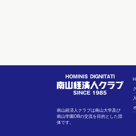
H
南山経済人クラブは南山大学及び
南山学園OBの交流を目的とした団
体です。