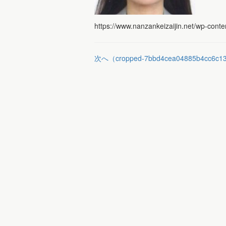
https://www.nanzankeizaijin.net/wp-co
次へ（cropped-7bbd4cea04885b4cc6c13