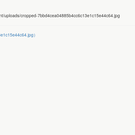
ntent/uploads/cropped-7bbd4cea04885b4cc6c13e1c15e44c64.jpg
e1c15e44c64.jpg）