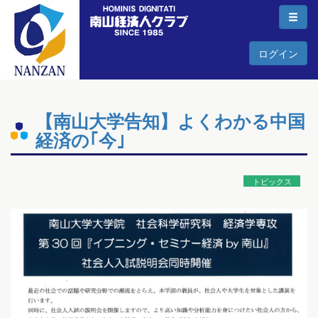
ログイン
【南山大学告知】よくわかる中国
経済の｢今｣
トピックス