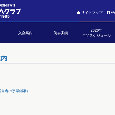
サイトマップ
F
2026年
入会案内
例会実績
年間スケジュール
案内
経営者の事業継承）