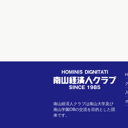
H
南山経済人クラブは南山大学及び
南山学園OBの交流を目的とした団
体です。