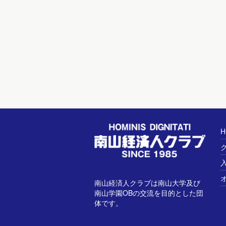
H
南山経済人クラブは南山大学及び
南山学園OBの交流を目的とした団
体です。