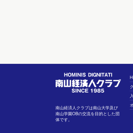
H
南山経済人クラブは南山大学及び
南山学園OBの交流を目的とした団
体です。