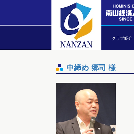
クラブ紹介
中締め 郷司 様