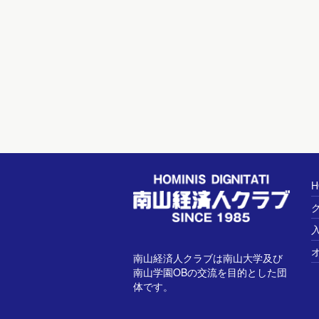
H
南山経済人クラブは南山大学及び
南山学園OBの交流を目的とした団
体です。