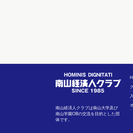
H
南山経済人クラブは南山大学及び
南山学園OBの交流を目的とした団
体です。