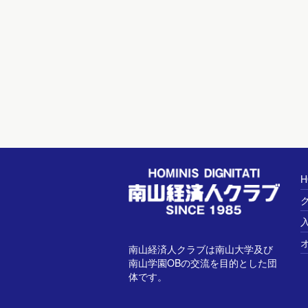
H
南山経済人クラブは南山大学及び
南山学園OBの交流を目的とした団
体です。