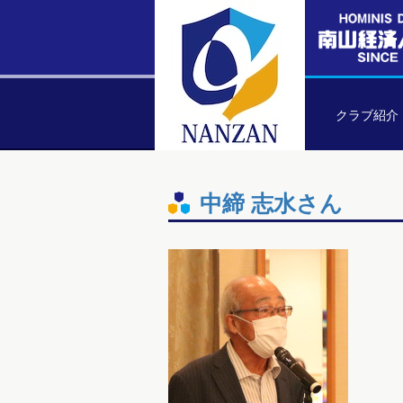
クラブ紹介
中締 志水さん