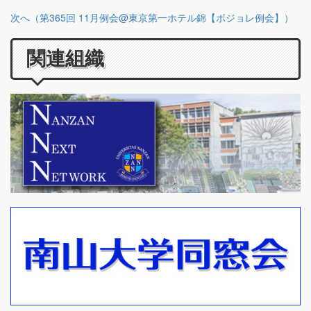
次へ（第365回 11月例会@東京第一ホテル錦【ボジョレ例会】）
関連組織