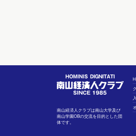
H
南山経済人クラブは南山大学及び
南山学園OBの交流を目的とした団
体です。