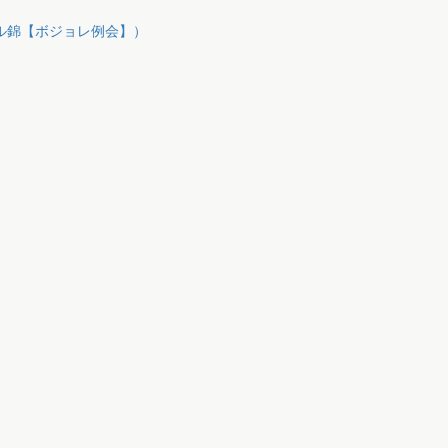
テル錦【ボジョレ例会】）