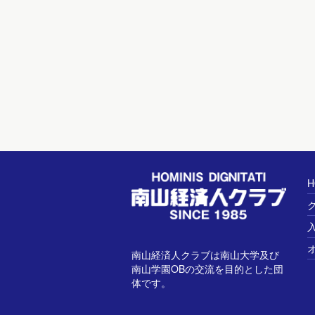
H
南山経済人クラブは南山大学及び
南山学園OBの交流を目的とした団
体です。