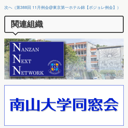
次へ（第388回 11月例会@東京第一ホテル錦【ボジョレ例会】）
関連組織