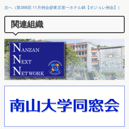
次へ（第388回 11月例会@東京第一ホテル錦【ボジョレ例会】）
関連組織