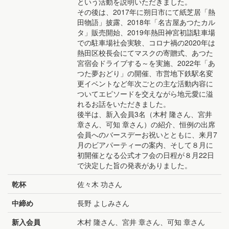
という活動を説明いただきました。
その後は、2017年に朔日市にて紙芝居「熱
田物語」披露、2018年「名古屋あつたカル
タ」販売開始、2019年熱田神宮初詣駐車場
での駐車場社会実験、コロナ禍の2020年は
熱田区校長会にてマスクの寄贈式、あつた
宮宿会ドライブする～を実施、2022年「あ
つた夢おどり」の開催、市営地下鉄駅名変
更イベントなど年次ごとの主な活動内容に
ついてエピソードを交えながら地元愛に溢
れるお話をいただきました。
後半は、新入会員3名（木村 隆さん、宮井
章さん、可知 章さん）の紹介、恒例の出席
会員へのバースデーお祝いとともに、来月7
月のビアパーティーの案内、そして８月に
初開催となる公式オフ会の日程が８月22日
で決定した旨の発表がありました。
乾杯
佐々木 功さん
中締め
長野 よしみさん
新入会員
木村 隆さん、宮井 章さん、可知 章さん