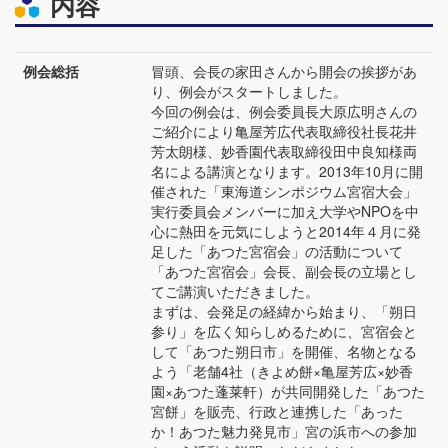
内容
例会総括
冒頭、会長の家田さんから開会の挨拶があ
り、例会がスタートしました。
今回の例会は、例会委員長大原広明さんの
ご紹介により亀屋芳広代表取締役社長花井
芳太朗様、妙香園代表取締役田中良知様両
名による講演となります。2013年10月に開
催された「東海道シンポジウム宮宿大会」
実行委員会メンバーに加え大学やNPOを中
心に熱田を元気にしようと2014年４月に発
足した「あつた宮宿会」の活動について
「あつた宮宿会」会長、副会長の立場とし
てご講演いただきました。
まずは、会発足の経緯から始まり、「朔日
参り」を広く知らしめるために、宮宿会と
して「あつた朔日市」を開催、名物となる
よう「老舗4社（きよめ餅×亀屋芳広×妙香
園×あつた蓬莱軒）が共同開発した「あつた
宮餅」を販売、行政と連携した「あった
か！あつた魅力発見市」宮の浜市への参加