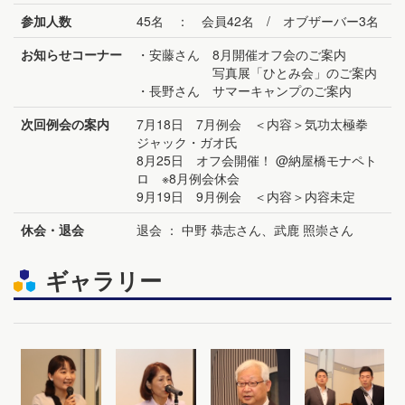
参加人数
45名 ： 会員42名 / オブザーバー3名
お知らせコーナー
・安藤さん 8月開催オフ会のご案内
写真展「ひとみ会」のご案内
・長野さん サマーキャンプのご案内
次回例会の案内
7月18日 7月例会 ＜内容＞気功太極拳
ジャック・ガオ氏
8月25日 オフ会開催！ @納屋橋モナペト
ロ ※8月例会休会
9月19日 9月例会 ＜内容＞内容未定
休会・退会
退会 ： 中野 恭志さん、武鹿 照崇さん
ギャラリー