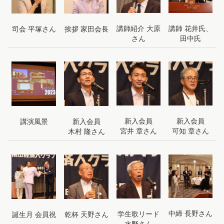
講師紹介 大原
講師 花井氏、
司会 平塚さん
挨拶 家田会長
さん
田中氏
新入会員
新入会員
講演風景
新入会員
宮井 章さん
可知 章さん
木村 隆さん
中締 長野さん
学生歌リード
誕生月 会員祝
乾杯 天野さん
水野さん