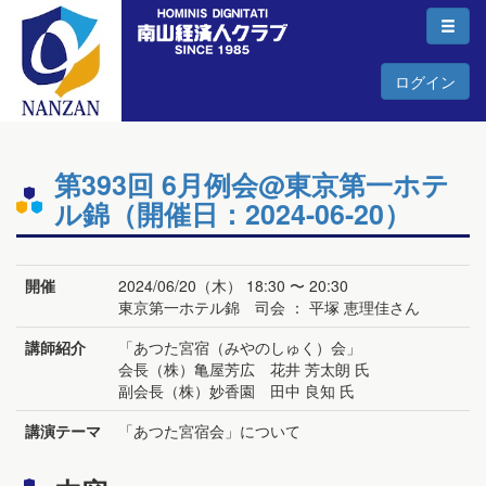
ログイン
第393回 6月例会@東京第一ホテ
ル錦（開催日：2024-06-20）
開催
2024/06/20（木） 18:30 〜 20:30
東京第一ホテル錦 司会 ： 平塚 恵理佳さん
講師紹介
「あつた宮宿（みやのしゅく）会」
会長（株）亀屋芳広 花井 芳太朗 氏
副会長（株）妙香園 田中 良知 氏
講演テーマ
「あつた宮宿会」について