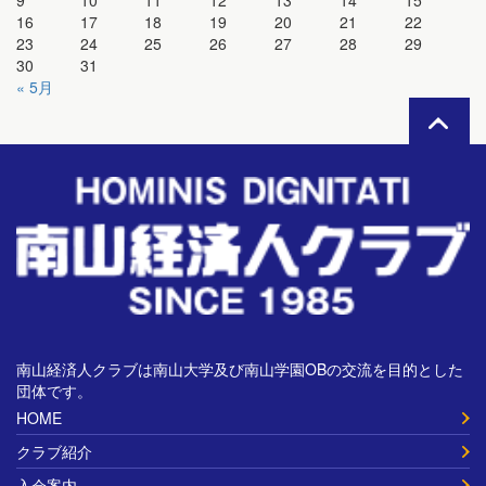
9
10
11
12
13
14
15
16
17
18
19
20
21
22
23
24
25
26
27
28
29
30
31
« 5月
南山経済人クラブは南山大学及び南山学園OBの交流を目的とした
団体です。
HOME
クラブ紹介
入会案内