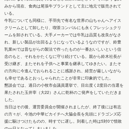
みから現在、食肉は尾張牛ブランドとして主に地元で販売されて
いる。
牛乳についても同様に、手羽先で有名な世界の山ちゃんへアイス
クリームとして卸したり、喫茶コンパルにも永くフレッシュクリ
ームを卸されている。大手メーカーでは牛乳は品質も改良がなさ
れ、新しい製品が出回るようになっているようなのですが、鈴豊
乳業㈱では昔ながらの製法で作ったものが一番おいしいという信
念のもと、それをかたくなに守り続けている。親から鈴木社長が
受け継ぎ、またそれを子供へと事業を継承してゆきたい。またそ
の方向に今進んでおられることに感謝され、経営が厳しいながら
も幸せであるとおっしゃられたことが非常に印象的でした。
懇談会では、過日の小牧市会議員選挙で、目出度く2度目の当選を
果たされた玉井宰（大22）さんに乾杯のご発声をしていただきま
した。
当日はその後、運営委員会が開催されましたが、終了後には有志
の方々が、今池の中華ピカイチへ大脇会長を先頭にドラゴンズ応
援に駆けつけたものの、時すでに遅し。到着した時は5対0で惜敗
の一日となってしまいました。