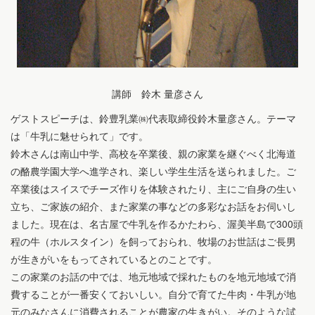
講師 鈴木 量彦さん
ゲストスピーチは、鈴豊乳業㈱代表取締役鈴木量彦さん。テーマ
は「牛乳に魅せられて」です。
鈴木さんは南山中学、高校を卒業後、親の家業を継ぐべく北海道
の酪農学園大学へ進学され、楽しい学生生活を送られました。ご
卒業後はスイスでチーズ作りを体験されたり、主にご自身の生い
立ち、ご家族の紹介、また家業の事などの多彩なお話をお伺いし
ました。現在は、名古屋で牛乳を作るかたわら、渥美半島で300頭
程の牛（ホルスタイン）を飼っておられ、牧場のお世話はご長男
が生きがいをもってされているとのことです。
この家業のお話の中では、地元地域で採れたものを地元地域で消
費することが一番安くておいしい。自分で育てた牛肉・牛乳が地
元のみなさんに消費されることが農家の生きがい。そのような試