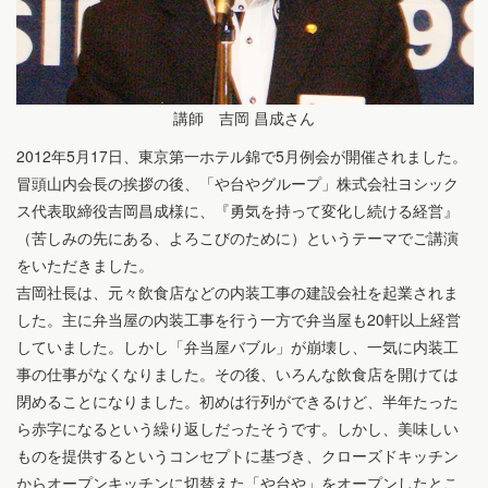
講師 吉岡 昌成さん
2012年5月17日、東京第一ホテル錦で5月例会が開催されました。
冒頭山内会長の挨拶の後、「や台やグループ」株式会社ヨシック
ス代表取締役吉岡昌成様に、『勇気を持って変化し続ける経営』
（苦しみの先にある、よろこびのために）というテーマでご講演
をいただきました。
吉岡社長は、元々飲食店などの内装工事の建設会社を起業されま
した。主に弁当屋の内装工事を行う一方で弁当屋も20軒以上経営
していました。しかし「弁当屋バブル」が崩壊し、一気に内装工
事の仕事がなくなりました。その後、いろんな飲食店を開けては
閉めることになりました。初めは行列ができるけど、半年たった
ら赤字になるという繰り返しだったそうです。しかし、美味しい
ものを提供するというコンセプトに基づき、クローズドキッチン
からオープンキッチンに切替えた「や台や」をオープンしたとこ