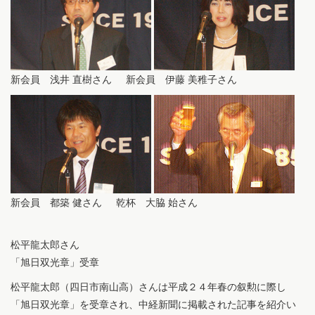
新会員 浅井 直樹さん 新会員 伊藤 美稚子さん
新会員 都築 健さん 乾杯 大脇 始さん
松平龍太郎さん
「旭日双光章」受章
松平龍太郎（四日市南山高）さんは平成２４年春の叙勲に際し
「旭日双光章」を受章され、中経新聞に掲載された記事を紹介い