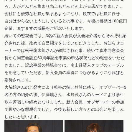
ろ、人がどんどん集まり売上もどんどん上がる店ができました。
会社にも優秀な社員が集まるようになり、現在では社員に任せ、
自分はやらないようにしているとの事です。今後の目標は100億円
企業。ますますの成長をご祈念いたします。
続いての懇親会では、3名の新入会員が入会紹介者からそれぞれ紹
介された後、改めて自己紹介をしていただきました。お知らせコ
ーナーでは松平龍太郎さんが叙勲された事、続いて森本同窓会会
長から同窓会設立60周年記念事業の申込状況などの報告をいただ
きました。記念事業の懇親会では、南山経済人クラブのテーブル
を用意していただき、新入会員の獲得につながるようになればと
期待されます。
大脇始さんのご発声により乾杯の後、歓談に移り、オブザーバー3
名の方の紹介の後、伊藤鑛さん、水野茂さんのリードにより学生
歌を斉唱し中締めとなりました。新入会員・オブザーバーの参加
で賑やかな懇親会でした。今後も新しい方々との出会いを楽しみ
したいと思います。