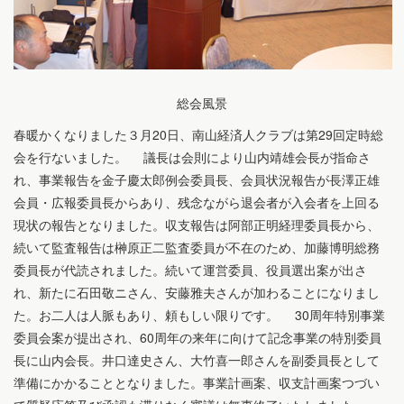
総会風景
春暖かくなりました３月20日、南山経済人クラブは第29回定時総
会を行ないました。 議長は会則により山内靖雄会長が指命さ
れ、事業報告を金子慶太郎例会委員長、会員状況報告が長澤正雄
会員・広報委員長からあり、残念ながら退会者が入会者を上回る
現状の報告となりました。収支報告は阿部正明経理委員長から、
続いて監査報告は榊原正二監査委員が不在のため、加藤博明総務
委員長が代読されました。続いて運営委員、役員選出案が出さ
れ、新たに石田敬ニさん、安藤雅夫さんが加わることになりまし
た。お二人は人脈もあり、頼もしい限りです。 30周年特別事業
委員会案が提出され、60周年の来年に向けて記念事業の特別委員
長に山内会長。井口達史さん、大竹喜一郎さんを副委員長として
準備にかかることとなりました。事業計画案、収支計画案つづい