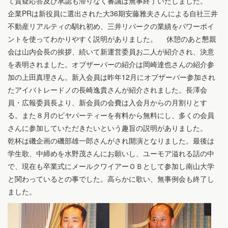
て質疑応答及び承認も滞りなく審議は無事終了いたしました。
企業PRは新役員に選出された大36期安藤雅夫さんによる自社三井
不動産リアルティの馴れ初め、三井リパークの業績をパワーポイ
ントを使ってわかりやすく説明がありました。 休憩のあと懇親
会は山内会長の挨拶、続いて新運営委員お二人が紹介され、決意
を表明されました。オブザーバーの紹介は岡崎達也さんの紹介参
加の上田真理さん。新入会員は昨年12月にオブザーバー参加され
たアイバトレードノの長崎逸貴さんが紹介されました。長澤会
員・広報委員長より、新会員の会費は入会月からの月割りとす
る。また８月のビヤパーティーを有料から無料にし、多くの会員
さんに参加していただきたいという趣旨の説明がありました。
乾杯は磯企画の磯部雄一郎さんがされ開演となりました。最後は
学生歌、中締めを水野茂さんにお願いし、ユーモア溢れる話の中
で、現在も卒業式にメールクワイアーＯＢとして参加し南山大学
と関わっているとの事でした。高らかに歌い、無事例会も終了し
ました。