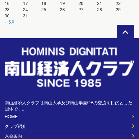
16
17
18
19
20
21
22
23
24
25
26
27
28
29
30
31
« 5月
南山経済人クラブは南山大学及び南山学園OBの交流を目的とした
団体です。
HOME
クラブ紹介
入会案内