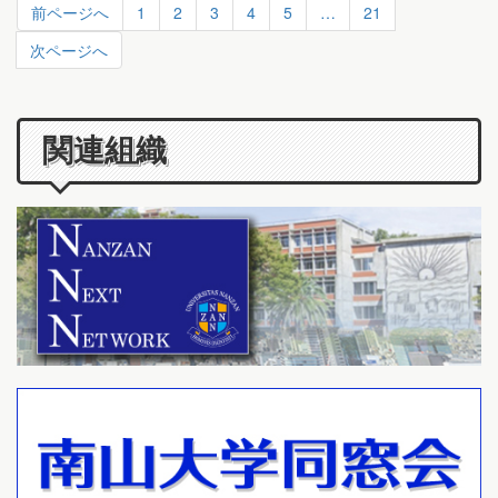
前ページへ
1
2
3
4
5
…
21
次ページへ
関連組織