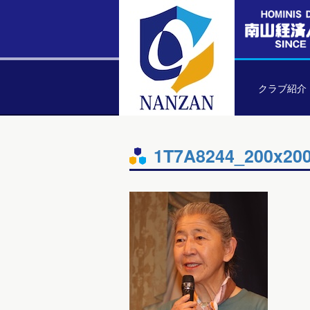
クラブ紹介
1T7A8244_200x20