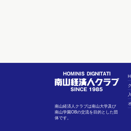
H
南山経済人クラブは南山大学及び
南山学園OBの交流を目的とした団
体です。