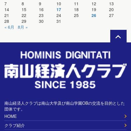
7
8
9
10
11
12
13
14
15
16
17
18
19
20
21
22
23
24
25
26
27
28
29
30
31
« 6月
8月 »
南山経済人クラブは南山大学及び南山学園OBの交流を目的とした
団体です。
HOME
クラブ紹介