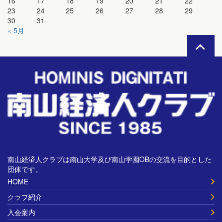
16
17
18
19
20
21
22
23
24
25
26
27
28
29
30
31
« 5月
南山経済人クラブは南山大学及び南山学園OBの交流を目的とした
団体です。
HOME
クラブ紹介
入会案内